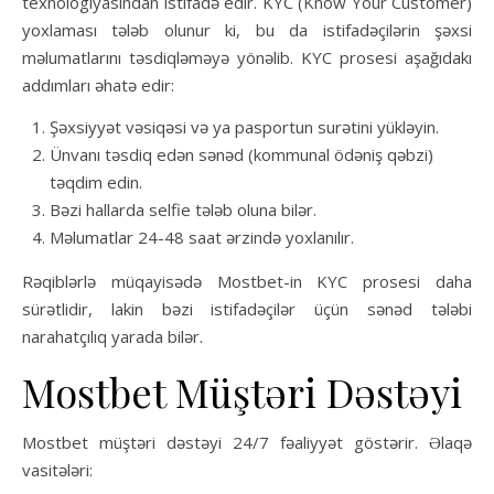
texnologiyasından istifadə edir. KYC (Know Your Customer)
yoxlaması tələb olunur ki, bu da istifadəçilərin şəxsi
məlumatlarını təsdiqləməyə yönəlib. KYC prosesi aşağıdakı
addımları əhatə edir:
Şəxsiyyət vəsiqəsi və ya pasportun surətini yükləyin.
Ünvanı təsdiq edən sənəd (kommunal ödəniş qəbzi)
təqdim edin.
Bəzi hallarda selfie tələb oluna bilər.
Məlumatlar 24-48 saat ərzində yoxlanılır.
Rəqiblərlə müqayisədə Mostbet-in KYC prosesi daha
sürətlidir, lakin bəzi istifadəçilər üçün sənəd tələbi
narahatçılıq yarada bilər.
Mostbet Müştəri Dəstəyi
Mostbet müştəri dəstəyi 24/7 fəaliyyət göstərir. Əlaqə
vasitələri: