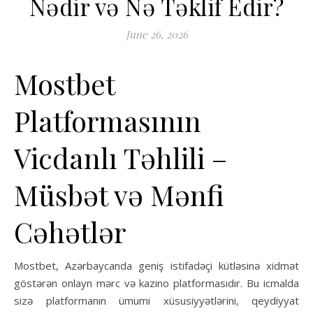
Nədir və Nə Təklif Edir?
June 26, 2026
Mostbet
Platformasının
Vicdanlı Təhlili –
Müsbət və Mənfi
Cəhətlər
Mostbet, Azərbaycanda geniş istifadəçi kütləsinə xidmət
göstərən onlayn mərc və kazino platformasıdır. Bu icmalda
sizə platformanın ümumi xüsusiyyətlərini, qeydiyyat