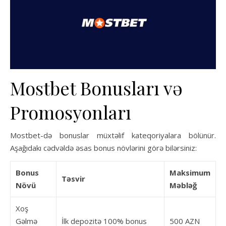
Mostbet Bonusları və
Promosyonları
Mostbet-də bonuslar müxtəlif kateqoriyalara bölünür.
Aşağıdakı cədvəldə əsas bonus növlərini görə bilərsiniz:
Bonus
Maksimum
Təsvir
Növü
Məbləğ
Xoş
Gəlmə
İlk depozitə 100% bonus
500 AZN