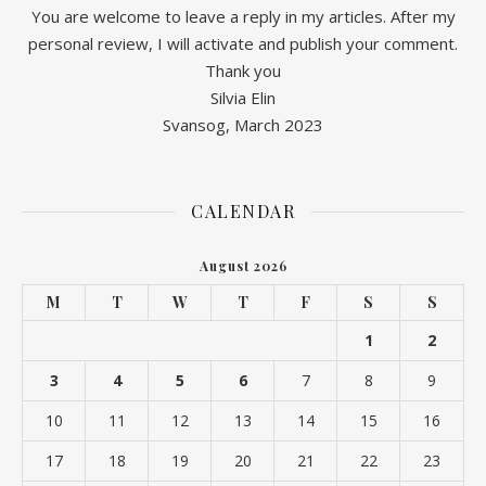
You are welcome to leave a reply in my articles. After my
personal review, I will activate and publish your comment.
Thank you
Silvia Elin
Svansog, March 2023
CALENDAR
August 2026
M
T
W
T
F
S
S
1
2
3
4
5
6
7
8
9
10
11
12
13
14
15
16
17
18
19
20
21
22
23