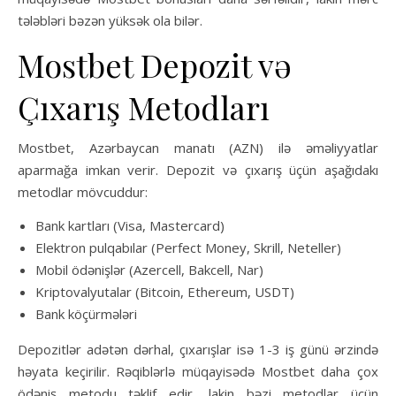
tələbləri bəzən yüksək ola bilər.
Mostbet Depozit və
Çıxarış Metodları
Mostbet, Azərbaycan manatı (AZN) ilə əməliyyatlar
aparmağa imkan verir. Depozit və çıxarış üçün aşağıdakı
metodlar mövcuddur:
Bank kartları (Visa, Mastercard)
Elektron pulqabılar (Perfect Money, Skrill, Neteller)
Mobil ödənişlər (Azercell, Bakcell, Nar)
Kriptovalyutalar (Bitcoin, Ethereum, USDT)
Bank köçürmələri
Depozitlər adətən dərhal, çıxarışlar isə 1-3 iş günü ərzində
həyata keçirilir. Rəqiblərlə müqayisədə Mostbet daha çox
ödəniş metodu təklif edir, lakin bəzi metodlar üçün