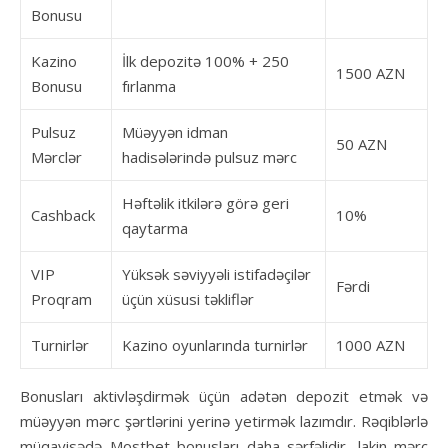
Bonusu
Kazino
İlk depozitə 100% + 250
1500 AZN
Bonusu
fırlanma
Pulsuz
Müəyyən idman
50 AZN
Mərclər
hadisələrində pulsuz mərc
Həftəlik itkilərə görə geri
Cashback
10%
qaytarma
VIP
Yüksək səviyyəli istifadəçilər
Fərdi
Proqram
üçün xüsusi təkliflər
Turnirlər
Kazino oyunlarında turnirlər
1000 AZN
Bonusları aktivləşdirmək üçün adətən depozit etmək və
müəyyən mərc şərtlərini yerinə yetirmək lazımdır. Rəqiblərlə
müqayisədə Mostbet bonusları daha sərfəlidir, lakin mərc