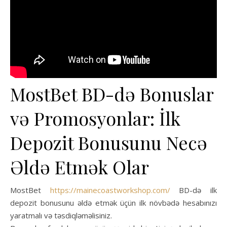
MostBet BD-də Bonuslar
və Promosyonlar: İlk
Depozit Bonusunu Necə
Əldə Etmək Olar
MostBet
https://mainecoastworkshop.com/
BD-də ilk
depozit bonusunu əldə etmək üçün ilk növbədə hesabınızı
yaratmalı və təsdiqləməlisiniz.