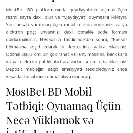
MostBet BD platformasında qeydiyyatdan keçmək üçün
rəsmi sayta daxil olun və “Qeydiyyat” düyməsini klikləyin.
Yeni hesab yaratmaq üçün mobil telefon nömrənizi və ya
elektron poçt ünvanınızı daxil etməklə sadə formanı
doldurmalısınız. Hesabınızı təsdiqlədikdən sonra, “Kassir”
bölməsinə keçid edərək ilk depozitinizi yatıra bilərsiniz.
Ödəniş üsulu kimi bir çox rahat variant, məsələn, bank kartı
və ya elektron pul kisələri arasından seçim edə bilərsiniz.
Depozit məbləğini seçib əməliyyatı təsdiqlədiyiniz anda
vəsaitlər hesabınıza dərhal əlavə olunacaq.
MostBet BD Mobil
Tətbiqi: Oynamaq Üçün
Necə Yükləmək və