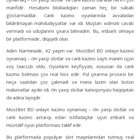
mənfidir. Hesabımı blokladıqları zaman heç bir səbəb
göstərmədilər. Canlı kazino oyunlarında əvvələdən
bildirilməyən məhdudiyyətlər var idi. Müştəri xidməti cavab
vermədi və uduşlarımı çıxara bilmədim. Bu, etibarlı olmaya
bir platformadır, diqqətli olun.
Adım Nərminədir, 42 yaşım var. MostBet BD onlayn kazino
oynamaq – Ən yaxşı slotlar və canlı kazino saytı mənim üçün
xoş təəccüb oldu. Oyunların keyfiyyəti, xüsusən də canlı
kazino bölməsi çox real hiss edir. Pul çıxarma prosesi bir
neçə saatdan çox çəkmədi və mənə lazım olan bütün
məlumatlar aydın idi. Ən yaxşı slotlar kateqoriyası həqiqətən
də adına layiqdir.
MostBet BD onlayn kazino oynamaq – Ən yaxşı slotlar və
canlı kazino axtarışı edən istifadəçilər üçün etibarlı və
müxtəlif oyun platforması təklif edir.
Bu platformada populyar slot maşınlarından tutmuş real