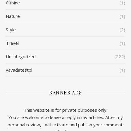
Cuisine
(1)
Nature
(1)
Style
(2)
Travel
(1)
Uncategorized
(222)
vavadatestpl
(1)
BANNER ADS
This website is for private purposes only.
You are welcome to leave a reply in my articles. After my
personal review, I will activate and publish your comment.