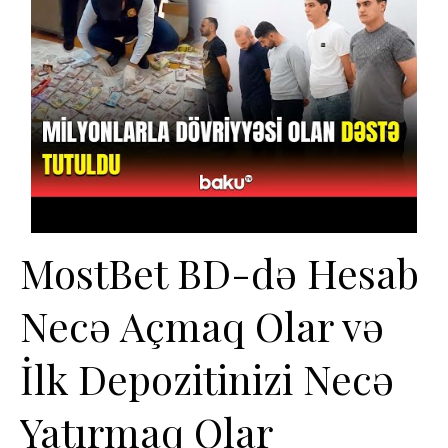
MostBet BD-də Hesab
Necə Açmaq Olar və
İlk Depozitinizi Necə
Yatırmaq Olar