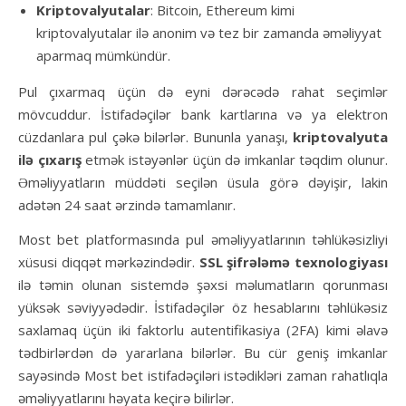
Kriptovalyutalar
: Bitcoin, Ethereum kimi
kriptovalyutalar ilə anonim və tez bir zamanda əməliyyat
aparmaq mümkündür.
Pul çıxarmaq üçün də eyni dərəcədə rahat seçimlər
mövcuddur. İstifadəçilər bank kartlarına və ya elektron
cüzdanlara pul çəkə bilərlər. Bununla yanaşı,
kriptovalyuta
ilə çıxarış
etmək istəyənlər üçün də imkanlar təqdim olunur.
Əməliyyatların müddəti seçilən üsula görə dəyişir, lakin
adətən 24 saat ərzində tamamlanır.
Most bet platformasında pul əməliyyatlarının təhlükəsizliyi
xüsusi diqqət mərkəzindədir.
SSL şifrələmə texnologiyası
ilə təmin olunan sistemdə şəxsi məlumatların qorunması
yüksək səviyyədədir. İstifadəçilər öz hesablarını təhlükəsiz
saxlamaq üçün iki faktorlu autentifikasiya (2FA) kimi əlavə
tədbirlərdən də yararlana bilərlər. Bu cür geniş imkanlar
sayəsində Most bet istifadəçiləri istədikləri zaman rahatlıqla
əməliyyatlarını həyata keçirə bilirlər.