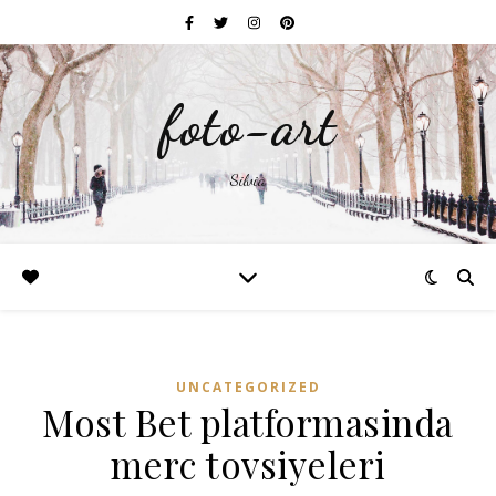
foto-art
Silvia
UNCATEGORIZED
Most Bet platformasinda
merc tovsiyeleri