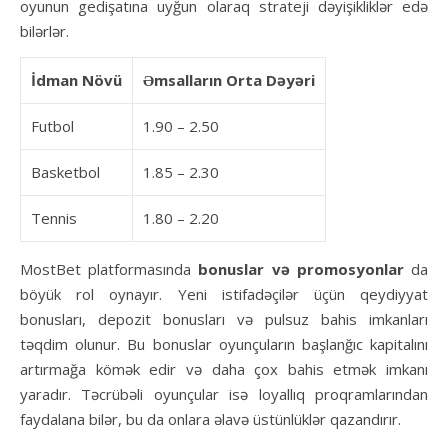
oyunun gedişatına uyğun olaraq strateji dəyişikliklər edə
bilərlər.
İdman Növü
Əmsalların Orta Dəyəri
Futbol
1.90 – 2.50
Basketbol
1.85 – 2.30
Tennis
1.80 – 2.20
MostBet platformasında
bonuslar və promosyonlar
da
böyük rol oynayır. Yeni istifadəçilər üçün qeydiyyat
bonusları, depozit bonusları və pulsuz bahis imkanları
təqdim olunur. Bu bonuslar oyunçuların başlanğıc kapitalını
artırmağa kömək edir və daha çox bahis etmək imkanı
yaradır. Təcrübəli oyunçular isə loyallıq proqramlarından
faydalana bilər, bu da onlara əlavə üstünlüklər qazandırır.