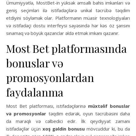
Ümumiyyətlə, MostBet-in yüksək əmsallı bahis imkanları və
geniş seçimləri ilə istifadəçilərə unikal təcrübə təqdim
etdiyini söyləmək olar. Platformanın müasir texnologiyaları
və istifadəçi dostu interfeysi sayəsində hər kəs öz şansını
sınamaq və böyük qazanclar əldə etmək imkanı qazanır.
Most Bet platformasında
bonuslar və
promosyonlardan
faydalanma
Most Bet platforması, istifadəçilərinə
müxtəlif bonuslar
və promosyonlar
təqdim edərək, oyun təcrübəsini daha
da maraqlı və cəlbedici edir. İlk qeydiyyat zamanı
istifadəçilər üçün
xoş gəldin bonusu
mövcuddur ki, bu da