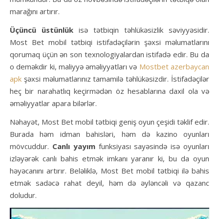
marağını artırır.
Üçüncü üstünlük
isə tətbiqin təhlükəsizlik səviyyəsidir.
Most Bet mobil tətbiqi istifadəçilərin şəxsi məlumatlarını
qorumaq üçün ən son texnologiyalardan istifadə edir. Bu da
o deməkdir ki, maliyyə əməliyyatları və
Mostbet azerbaycan
apk
şəxsi məlumatlarınız tamamilə təhlükəsizdir. İstifadəçilər
heç bir narahatlıq keçirmədən öz hesablarına daxil ola və
əməliyyatlar apara bilərlər.
Nəhayət, Most Bet mobil tətbiqi geniş oyun çeşidi təklif edir.
Burada həm idman bahisləri, həm də kazino oyunları
mövcuddur.
Canlı yayım
funksiyası sayəsində isə oyunları
izləyərək canlı bahis etmək imkanı yaranır ki, bu da oyun
həyəcanını artırır. Beləliklə, Most Bet mobil tətbiqi ilə bahis
etmək sadəcə rahat deyil, həm də əyləncəli və qazanc
doludur.