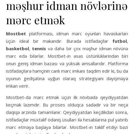
məşhur idman növlərinə
mərc etmək
Mostbet
platforması, idman mərc oyunları həvəskarları
üçün ideal bir məkandır. Burada istifadəçilər
futbol
,
basketbol
,
tennis
və daha bir çox məşhur idman növünə
mərc edə bilərlər. Mostbet-in əsas üstünlüklərindən biri
onun geniş idman bazası və yüksək əmsallarıdır. Platforma
istifadəçilərə həmçinin canlı mərc imkanı təqdim edir ki, bu da
oyunun gedişatına uyğun olaraq strategiyanı dəyişməyə
imkan verir.
Mostbet-də mərc etmək üçün ilk növbədə qeydiyyatdan
keçmək lazımdır. Bu proses olduqca sadədir və bir neçə
dəqiqə ərzində tamamlanır. Qeydiyyatdan keçdikdən sonra,
istifadəçilər müxtəlif ödəniş üsulları ilə hesablarına pul yatırıb
mərc etməyə başlaya bilərlər. Mostbet-in təklif etdiyi bəzi