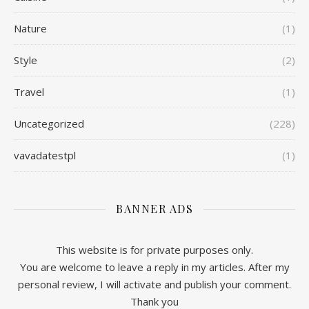
Nature
(1)
Style
(2)
Travel
(1)
Uncategorized
(228)
vavadatestpl
(1)
BANNER ADS
This website is for private purposes only.
You are welcome to leave a reply in my articles. After my
personal review, I will activate and publish your comment.
Thank you