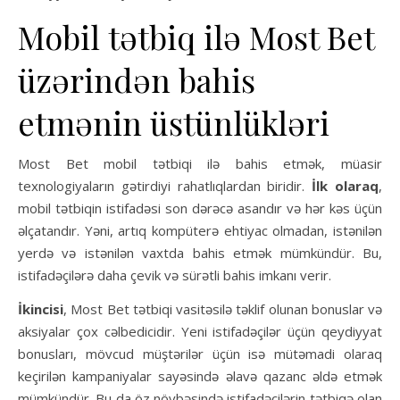
Mobil tətbiq ilə Most Bet
üzərindən bahis
etmənin üstünlükləri
Most Bet mobil tətbiqi ilə bahis etmək, müasir
texnologiyaların gətirdiyi rahatlıqlardan biridir.
İlk olaraq
,
mobil tətbiqin istifadəsi son dərəcə asandır və hər kəs üçün
əlçatandır. Yəni, artıq kompüterə ehtiyac olmadan, istənilən
yerdə və istənilən vaxtda bahis etmək mümkündür. Bu,
istifadəçilərə daha çevik və sürətli bahis imkanı verir.
İkincisi
, Most Bet tətbiqi vasitəsilə təklif olunan bonuslar və
aksiyalar çox cəlbedicidir. Yeni istifadəçilər üçün qeydiyyat
bonusları, mövcud müştərilər üçün isə mütəmadi olaraq
keçirilən kampaniyalar sayəsində əlavə qazanc əldə etmək
mümkündür. Bu da öz növbəsində istifadəçilərin tətbiqə olan