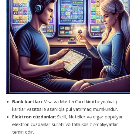
Bank kartları
: Visa və MasterCard kimi beynəlxalq
kartlar vasitəsilə asanlıqla pul yatırmaq mümkündür.
Elektron cüzdanlar
: Skrill, Neteller və digər populyar
elektron cüzdanlar sürətli və təhlükəsiz əməliyyatlar
təmin edir.