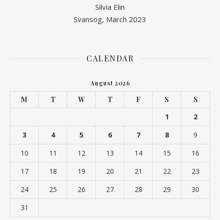
Silvia Elin
Svansog, March 2023
CALENDAR
August 2026
M
T
W
T
F
S
S
1
2
3
4
5
6
7
8
9
10
11
12
13
14
15
16
17
18
19
20
21
22
23
24
25
26
27
28
29
30
31