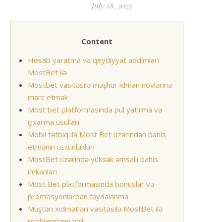
July 18, 2025
Content
Hesab yaratma və qeydiyyat addımları
MostBet ilə
Mostbet vasitəsilə məşhur idman növlərinə
mərc etmək
Most bet platformasında pul yatırma və
çıxarma üsulları
Mobil tətbiq ilə Most Bet üzərindən bahis
etmənin üstünlükləri
MostBet üzərində yüksək əmsallı bahis
imkanları
Most Bet platformasında bonuslar və
promosyonlardan faydalanma
Müştəri xidmətləri vasitəsilə MostBet ilə
problemlərin həlli