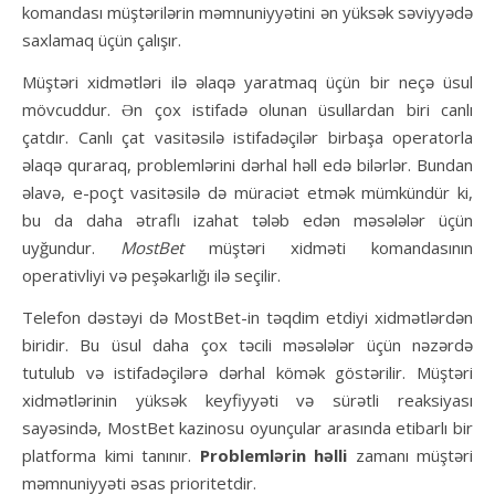
komandası müştərilərin məmnuniyyətini ən yüksək səviyyədə
saxlamaq üçün çalışır.
Müştəri xidmətləri ilə əlaqə yaratmaq üçün bir neçə üsul
mövcuddur. Ən çox istifadə olunan üsullardan biri canlı
çatdır. Canlı çat vasitəsilə istifadəçilər birbaşa operatorla
əlaqə quraraq, problemlərini dərhal həll edə bilərlər. Bundan
əlavə, e-poçt vasitəsilə də müraciət etmək mümkündür ki,
bu da daha ətraflı izahat tələb edən məsələlər üçün
uyğundur.
MostBet
müştəri xidməti komandasının
operativliyi və peşəkarlığı ilə seçilir.
Telefon dəstəyi də MostBet-in təqdim etdiyi xidmətlərdən
biridir. Bu üsul daha çox təcili məsələlər üçün nəzərdə
tutulub və istifadəçilərə dərhal kömək göstərilir. Müştəri
xidmətlərinin yüksək keyfiyyəti və sürətli reaksiyası
sayəsində, MostBet kazinosu oyunçular arasında etibarlı bir
platforma kimi tanınır.
Problemlərin həlli
zamanı müştəri
məmnuniyyəti əsas prioritetdir.