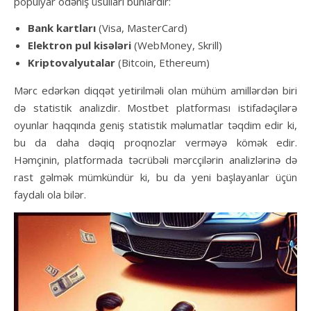
populyar ödəniş üsulları bunlardır:
Bank kartları
(Visa, MasterCard)
Elektron pul kisələri
(WebMoney, Skrill)
Kriptovalyutalar
(Bitcoin, Ethereum)
Mərc edərkən diqqət yetirilməli olan mühüm amillərdən biri
də statistik analizdir. Mostbet platforması istifadəçilərə
oyunlar haqqında geniş statistik məlumatlar təqdim edir ki,
bu da daha dəqiq proqnozlar verməyə kömək edir.
Həmçinin, platformada təcrübəli mərcçilərin analizlərinə də
rast gəlmək mümkündür ki, bu da yeni başlayanlar üçün
faydalı ola bilər.