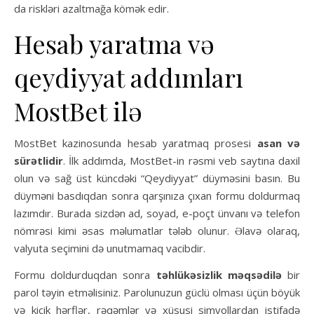
da riskləri azaltmağa kömək edir.
Hesab yaratma və
qeydiyyat addımları
MostBet ilə
MostBet kazinosunda hesab yaratmaq prosesi
asan və
sürətlidir
. İlk addımda, MostBet-in rəsmi veb saytına daxil
olun və sağ üst küncdəki “Qeydiyyat” düyməsini basın. Bu
düyməni basdıqdan sonra qarşınıza çıxan formu doldurmaq
lazımdır. Burada sizdən ad, soyad, e-poçt ünvanı və telefon
nömrəsi kimi əsas məlumatlar tələb olunur. Əlavə olaraq,
valyuta seçimini də unutmamaq vacibdir.
Formu doldurduqdan sonra
təhlükəsizlik məqsədilə
bir
parol təyin etməlisiniz. Parolunuzun güclü olması üçün böyük
və kiçik hərflər, rəqəmlər və xüsusi simvollardan istifadə