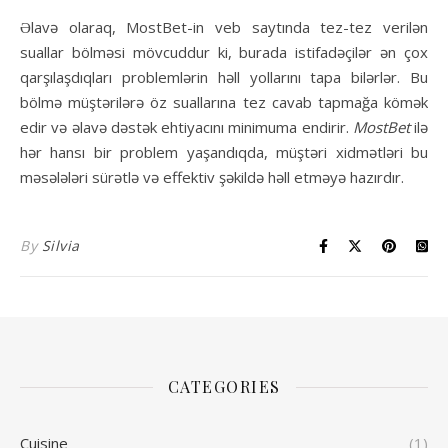
Əlavə olaraq, MostBet-in veb saytında tez-tez verilən
suallar bölməsi mövcuddur ki, burada istifadəçilər ən çox
qarşılaşdıqları problemlərin həll yollarını tapa bilərlər. Bu
bölmə müştərilərə öz suallarına tez cavab tapmağa kömək
edir və əlavə dəstək ehtiyacını minimuma endirir.
MostBet
ilə
hər hansı bir problem yaşandıqda, müştəri xidmətləri bu
məsələləri sürətlə və effektiv şəkildə həll etməyə hazırdır.
By
Silvia
CATEGORIES
Cuisine
(1)