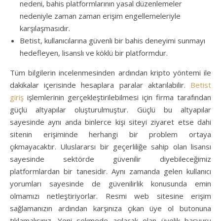
nedeni, bahis platformlarının yasal düzenlemeler
nedeniyle zaman zaman erişim engellemeleriyle
karşılaşmasıdır.
Betist, kullanıcılarına güvenli bir bahis deneyimi sunmayı
hedefleyen, lisanslı ve köklü bir platformdur.
Tüm bilgilerin incelenmesinden ardından kripto yöntemi ile
dakikalar içerisinde hesaplara paralar aktarılabilir.
Betist
giriş
işlemlerinin gerçekleştirilebilmesi için firma tarafından
güçlü altyapılar oluşturulmuştur. Güçlü bu altyapılar
sayesinde aynı anda binlerce kişi siteyi ziyaret etse dahi
sitenin erişiminde herhangi bir problem ortaya
çıkmayacaktır. Uluslararsı bir geçerliliğe sahip olan lisansı
sayesinde sektörde güvenilir diyebileceğimiz
platformlardan bir tanesidir. Aynı zamanda gelen kullanıcı
yorumları sayesinde de güvenilirlik konusunda emin
olmamızı netleştiriyorlar. Resmi web sitesine erişim
sağlamanızın ardından karşınıza çıkan üye ol butonuna
tıklamalısınız. Yeni sekmede açılacak olan üyelik başvuru