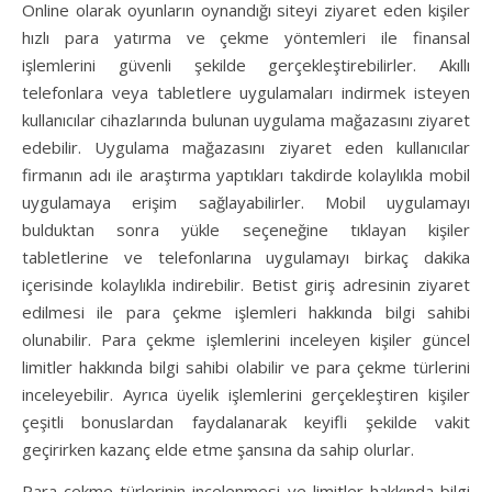
Online olarak oyunların oynandığı siteyi ziyaret eden kişiler
hızlı para yatırma ve çekme yöntemleri ile finansal
işlemlerini güvenli şekilde gerçekleştirebilirler. Akıllı
telefonlara veya tabletlere uygulamaları indirmek isteyen
kullanıcılar cihazlarında bulunan uygulama mağazasını ziyaret
edebilir. Uygulama mağazasını ziyaret eden kullanıcılar
firmanın adı ile araştırma yaptıkları takdirde kolaylıkla mobil
uygulamaya erişim sağlayabilirler. Mobil uygulamayı
bulduktan sonra yükle seçeneğine tıklayan kişiler
tabletlerine ve telefonlarına uygulamayı birkaç dakika
içerisinde kolaylıkla indirebilir. Betist giriş adresinin ziyaret
edilmesi ile para çekme işlemleri hakkında bilgi sahibi
olunabilir. Para çekme işlemlerini inceleyen kişiler güncel
limitler hakkında bilgi sahibi olabilir ve para çekme türlerini
inceleyebilir. Ayrıca üyelik işlemlerini gerçekleştiren kişiler
çeşitli bonuslardan faydalanarak keyifli şekilde vakit
geçirirken kazanç elde etme şansına da sahip olurlar.
Para çekme türlerinin incelenmesi ve limitler hakkında bilgi