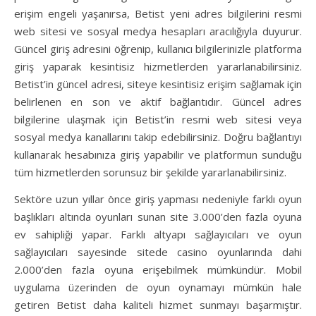
erişim engeli yaşanırsa, Betist yeni adres bilgilerini resmi
web sitesi ve sosyal medya hesapları aracılığıyla duyurur.
Güncel giriş adresini öğrenip, kullanıcı bilgilerinizle platforma
giriş yaparak kesintisiz hizmetlerden yararlanabilirsiniz.
Betist’in güncel adresi, siteye kesintisiz erişim sağlamak için
belirlenen en son ve aktif bağlantıdır. Güncel adres
bilgilerine ulaşmak için Betist’in resmi web sitesi veya
sosyal medya kanallarını takip edebilirsiniz. Doğru bağlantıyı
kullanarak hesabınıza giriş yapabilir ve platformun sunduğu
tüm hizmetlerden sorunsuz bir şekilde yararlanabilirsiniz.
Sektöre uzun yıllar önce giriş yapması nedeniyle farklı oyun
başlıkları altında oyunları sunan site 3.000’den fazla oyuna
ev sahipliği yapar. Farklı altyapı sağlayıcıları ve oyun
sağlayıcıları sayesinde sitede casino oyunlarında dahi
2.000’den fazla oyuna erişebilmek mümkündür. Mobil
uygulama üzerinden de oyun oynamayı mümkün hale
getiren Betist daha kaliteli hizmet sunmayı başarmıştır.