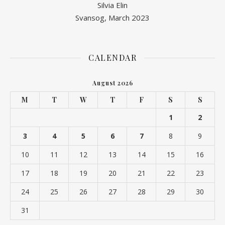
Silvia Elin
Svansog, March 2023
CALENDAR
August 2026
M
T
W
T
F
S
S
1
2
3
4
5
6
7
8
9
10
11
12
13
14
15
16
17
18
19
20
21
22
23
24
25
26
27
28
29
30
31