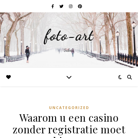
foto-art
Silvia
UNCATEGORIZED
Waarom u een casino
zonder registratie moet