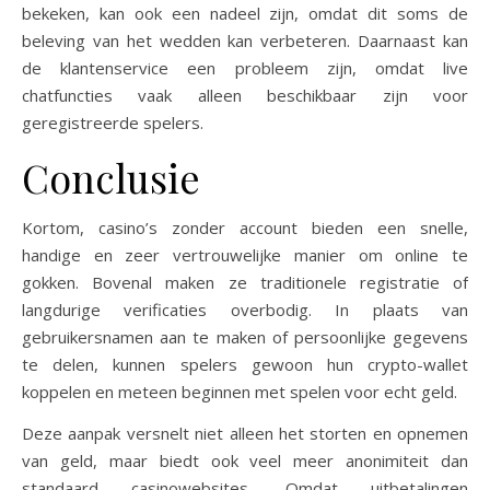
bekeken, kan ook een nadeel zijn, omdat dit soms de
beleving van het wedden kan verbeteren. Daarnaast kan
de klantenservice een probleem zijn, omdat live
chatfuncties vaak alleen beschikbaar zijn voor
geregistreerde spelers.
Conclusie
Kortom, casino’s zonder account bieden een snelle,
handige en zeer vertrouwelijke manier om online te
gokken. Bovenal maken ze traditionele registratie of
langdurige verificaties overbodig. In plaats van
gebruikersnamen aan te maken of persoonlijke gegevens
te delen, kunnen spelers gewoon hun crypto-wallet
koppelen en meteen beginnen met spelen voor echt geld.
Deze aanpak versnelt niet alleen het storten en opnemen
van geld, maar biedt ook veel meer anonimiteit dan
standaard casinowebsites. Omdat uitbetalingen