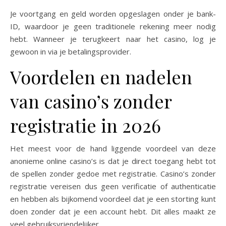
Je voortgang en geld worden opgeslagen onder je bank-
ID, waardoor je geen traditionele rekening meer nodig
hebt. Wanneer je terugkeert naar het casino, log je
gewoon in via je betalingsprovider.
Voordelen en nadelen
van casino’s zonder
registratie in 2026
Het meest voor de hand liggende voordeel van deze
anonieme online casino’s is dat je direct toegang hebt tot
de spellen zonder gedoe met registratie. Casino’s zonder
registratie vereisen dus geen verificatie of authenticatie
en hebben als bijkomend voordeel dat je een storting kunt
doen zonder dat je een account hebt. Dit alles maakt ze
veel gebruiksvriendelijker.