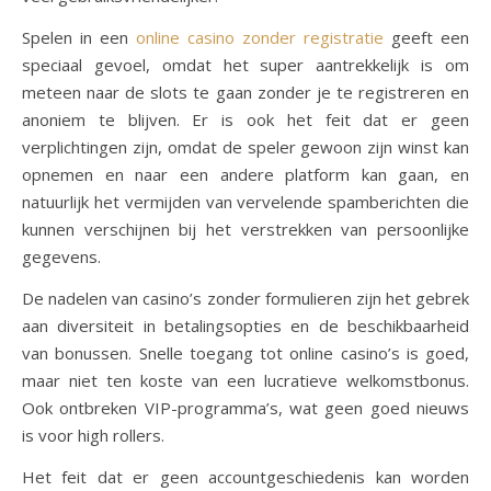
Spelen in een
online casino zonder registratie
geeft een
speciaal gevoel, omdat het super aantrekkelijk is om
meteen naar de slots te gaan zonder je te registreren en
anoniem te blijven. Er is ook het feit dat er geen
verplichtingen zijn, omdat de speler gewoon zijn winst kan
opnemen en naar een andere platform kan gaan, en
natuurlijk het vermijden van vervelende spamberichten die
kunnen verschijnen bij het verstrekken van persoonlijke
gegevens.
De nadelen van casino’s zonder formulieren zijn het gebrek
aan diversiteit in betalingsopties en de beschikbaarheid
van bonussen. Snelle toegang tot online casino’s is goed,
maar niet ten koste van een lucratieve welkomstbonus.
Ook ontbreken VIP-programma’s, wat geen goed nieuws
is voor high rollers.
Het feit dat er geen accountgeschiedenis kan worden