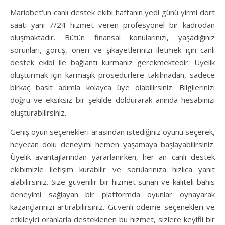
Mariobet‘un canlı destek ekibi haftanın yedi günü yirmi dört
saati yani 7/24 hizmet veren profesyonel bir kadrodan
oluşmaktadır. Bütün finansal konularınızı, yaşadığınız
sorunları, görüş, öneri ve şikayetlerinizi iletmek için canlı
destek ekibi ile bağlantı kurmanız gerekmektedir. Üyelik
oluşturmak için karmaşık prosedürlere takılmadan, sadece
birkaç basit adımla kolayca üye olabilirsiniz. Bilgilerinizi
doğru ve eksiksiz bir şekilde doldurarak anında hesabınızı
oluşturabilirsiniz.
Geniş oyun seçenekleri arasından istediğiniz oyunu seçerek,
heyecan dolu deneyimi hemen yaşamaya başlayabilirsiniz.
Üyelik avantajlarından yararlanırken, her an canlı destek
ekibimizle iletişim kurabilir ve sorularınıza hızlıca yanıt
alabilirsiniz. Size güvenilir bir hizmet sunan ve kaliteli bahis
deneyimi sağlayan bir platformda oyunlar oynayarak
kazançlarınızı artırabilirsiniz. Güvenli ödeme seçenekleri ve
etkileyici oranlarla desteklenen bu hizmet, sizlere keyifli bir