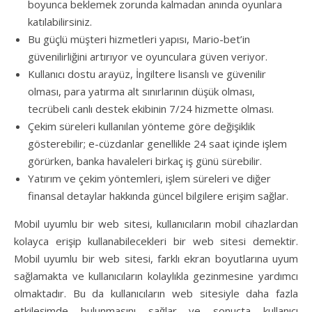
boyunca beklemek zorunda kalmadan anında oyunlara
katılabilirsiniz.
Bu güçlü müşteri hizmetleri yapısı, Mario-bet’in
güvenilirliğini artırıyor ve oyunculara güven veriyor.
Kullanıcı dostu arayüz, İngiltere lisanslı ve güvenilir
olması, para yatırma alt sınırlarının düşük olması,
tecrübeli canlı destek ekibinin 7/24 hizmette olması.
Çekim süreleri kullanılan yönteme göre değişiklik
gösterebilir; e-cüzdanlar genellikle 24 saat içinde işlem
görürken, banka havaleleri birkaç iş günü sürebilir.
Yatırım ve çekim yöntemleri, işlem süreleri ve diğer
finansal detaylar hakkında güncel bilgilere erişim sağlar.
Mobil uyumlu bir web sitesi, kullanıcıların mobil cihazlardan
kolayca erişip kullanabilecekleri bir web sitesi demektir.
Mobil uyumlu bir web sitesi, farklı ekran boyutlarına uyum
sağlamakta ve kullanıcıların kolaylıkla gezinmesine yardımcı
olmaktadır. Bu da kullanıcıların web sitesiyle daha fazla
etkileşimde bulunmasını sağlar ve sonuçta kullanıcı