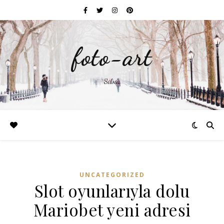
foto-art
Silvia
UNCATEGORIZED
Slot oyunlarıyla dolu
Mariobet yeni adresi