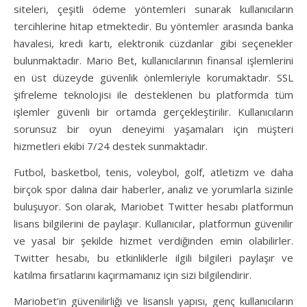
siteleri, çeşitli ödeme yöntemleri sunarak kullanıcıların
tercihlerine hitap etmektedir. Bu yöntemler arasında banka
havalesi, kredi kartı, elektronik cüzdanlar gibi seçenekler
bulunmaktadır. Mario Bet, kullanıcılarının finansal işlemlerini
en üst düzeyde güvenlik önlemleriyle korumaktadır. SSL
şifreleme teknolojisi ile desteklenen bu platformda tüm
işlemler güvenli bir ortamda gerçekleştirilir. Kullanıcıların
sorunsuz bir oyun deneyimi yaşamaları için müşteri
hizmetleri ekibi 7/24 destek sunmaktadır.
Futbol, basketbol, tenis, voleybol, golf, atletizm ve daha
birçok spor dalına dair haberler, analiz ve yorumlarla sizinle
buluşuyor. Son olarak, Mariobet Twitter hesabı platformun
lisans bilgilerini de paylaşır. Kullanıcılar, platformun güvenilir
ve yasal bir şekilde hizmet verdiğinden emin olabilirler.
Twitter hesabı, bu etkinliklerle ilgili bilgileri paylaşır ve
katılma fırsatlarını kaçırmamanız için sizi bilgilendirir.
Mariobet’in güvenilirliği ve lisanslı yapısı, genç kullanıcıların