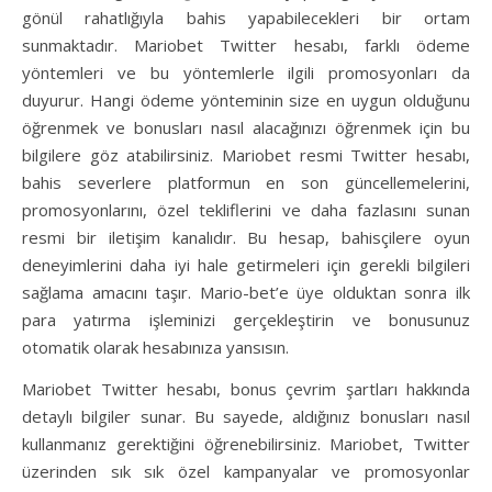
gönül rahatlığıyla bahis yapabilecekleri bir ortam
sunmaktadır. Mariobet Twitter hesabı, farklı ödeme
yöntemleri ve bu yöntemlerle ilgili promosyonları da
duyurur. Hangi ödeme yönteminin size en uygun olduğunu
öğrenmek ve bonusları nasıl alacağınızı öğrenmek için bu
bilgilere göz atabilirsiniz. Mariobet resmi Twitter hesabı,
bahis severlere platformun en son güncellemelerini,
promosyonlarını, özel tekliflerini ve daha fazlasını sunan
resmi bir iletişim kanalıdır. Bu hesap, bahisçilere oyun
deneyimlerini daha iyi hale getirmeleri için gerekli bilgileri
sağlama amacını taşır. Mario-bet’e üye olduktan sonra ilk
para yatırma işleminizi gerçekleştirin ve bonusunuz
otomatik olarak hesabınıza yansısın.
Mariobet Twitter hesabı, bonus çevrim şartları hakkında
detaylı bilgiler sunar. Bu sayede, aldığınız bonusları nasıl
kullanmanız gerektiğini öğrenebilirsiniz. Mariobet, Twitter
üzerinden sık sık özel kampanyalar ve promosyonlar