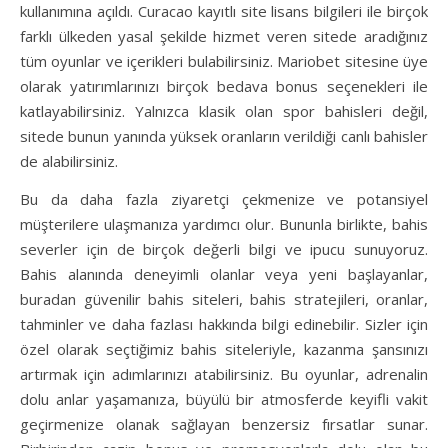
kullanımına açıldı. Curacao kayıtlı site lisans bilgileri ile birçok
farklı ülkeden yasal şekilde hizmet veren sitede aradığınız
tüm oyunlar ve içerikleri bulabilirsiniz. Mariobet sitesine üye
olarak yatırımlarınızı birçok bedava bonus seçenekleri ile
katlayabilirsiniz. Yalnızca klasik olan spor bahisleri değil,
sitede bunun yanında yüksek oranların verildiği canlı bahisler
de alabilirsiniz.
Bu da daha fazla ziyaretçi çekmenize ve potansiyel
müşterilere ulaşmanıza yardımcı olur. Bununla birlikte, bahis
severler için de birçok değerli bilgi ve ipucu sunuyoruz.
Bahis alanında deneyimli olanlar veya yeni başlayanlar,
buradan güvenilir bahis siteleri, bahis stratejileri, oranlar,
tahminler ve daha fazlası hakkında bilgi edinebilir. Sizler için
özel olarak seçtiğimiz bahis siteleriyle, kazanma şansınızı
artırmak için adımlarınızı atabilirsiniz. Bu oyunlar, adrenalin
dolu anlar yaşamanıza, büyülü bir atmosferde keyifli vakit
geçirmenize olanak sağlayan benzersiz fırsatlar sunar.