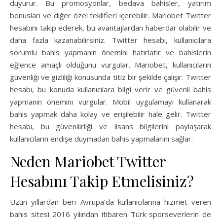
duyurur. Bu promosyonlar, bedava bahisler, yatırım
bonusları ve diğer özel teklifleri içerebilir. Mariobet Twitter
hesabını takip ederek, bu avantajlardan haberdar olabilir ve
daha fazla kazanabilirsiniz. Twitter hesabı, kullanıcılara
sorumlu bahis yapmanın önemini hatırlatır ve bahislerin
eğlence amaçlı olduğunu vurgular. Mariobet, kullanıcıların
güvenliği ve gizliliği konusunda titiz bir şekilde çalışır. Twitter
hesabı, bu konuda kullanıcılara bilgi verir ve güvenli bahis
yapmanın önemini vurgular. Mobil uygulamayı kullanarak
bahis yapmak daha kolay ve erişilebilir hale gelir. Twitter
hesabı, bu güvenilirliği ve lisans bilgilerini paylaşarak
kullanıcıların endişe duymadan bahis yapmalarını sağlar.
Neden Mariobet Twitter
Hesabını Takip Etmelisiniz?
Uzun yıllardan beri Avrupa’da kullanıcılarına hizmet veren
bahis sitesi 2016 yılından itibaren Türk sporseverlerin de