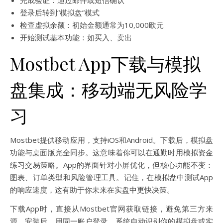
完成验证：通过邮件或短信确认
登录后转到“模拟盘”模式
检查虚拟余额：初始金额通常为10,000欧元
开始测试基本功能：如买入、卖出
Mostbet App下载与模拟
盘集成：移动端无风险学
习
Mostbet提供移动应用，支持iOS和Android。下载后，模拟盘
功能与桌面版完全同步。这意味着你可以在通勤时用模拟资金
练习交易策略。App的界面针对小屏优化，但核心功能不变：
图表、订单类型和风险管理工具。记住，在模拟盘中测试App
的响应速度，这有助于你未来在实盘中更快决策。
下载App时，直接从Mostbet官网获取链接，避免第三方来
源。安装后，用同一账户登录，系统自动识别你的模拟盘或实