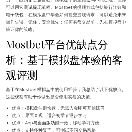
可以用它测试提现流程。Mostbet的提现方式包括银行转账和
电子钱包，在模拟盘中学会如何提交提现请求，可以避免未来
操作失误。记住，安全优先：任何实盘交易前，先在模拟盘中
验证你的策略。
Mostbet平台优缺点分
析：基于模拟盘体验的客
观评测
基于在Mostbet模拟盘中的使用经验，我总结了以下优缺点。
这些观察有助于你做出是否使用实盘的决策。
优点：模拟盘注册快速，无需入金即可开始练习
优点：界面直观，适合初学者逐步学习
优点：App与桌面版功能一致，移动学习方便
优点：支持多种资产，可测试不同交易风格