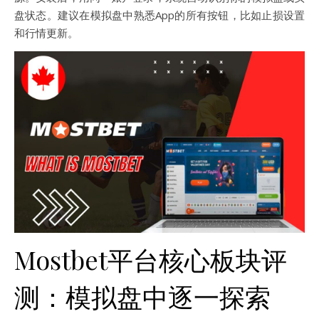
盘状态。建议在模拟盘中熟悉App的所有按钮，比如止损设置
和行情更新。
Mostbet平台核心板块评
测：模拟盘中逐一探索