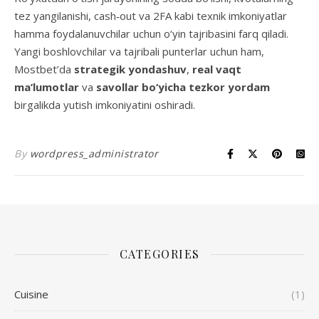
tez yangilanishi, cash‑out va 2FA kabi texnik imkoniyatlar
hamma foydalanuvchilar uchun o‘yin tajribasini farq qiladi.
Yangi boshlovchilar va tajribali punterlar uchun ham,
Mostbet’da
strategik yondashuv
,
real vaqt
ma’lumotlar
va
savollar bo‘yicha tezkor yordam
birgalikda yutish imkoniyatini oshiradi.
By
wordpress_administrator
CATEGORIES
Cuisine
(1)