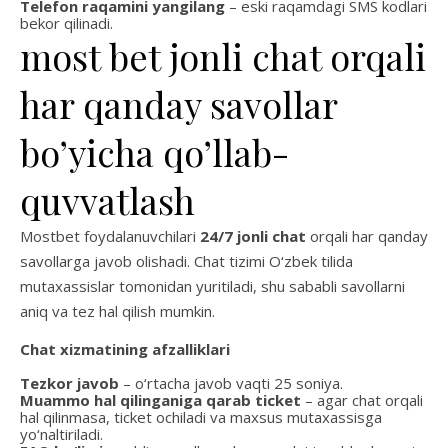
Telefon raqamini yangilang
– eski raqamdagi SMS kodlari
bekor qilinadi.
most bet jonli chat orqali
har qanday savollar
bo’yicha qo’llab-
quvvatlash
Mostbet foydalanuvchilari
24/7 jonli chat
orqali har qanday
savollarga javob olishadi. Chat tizimi O‘zbek tilida
mutaxassislar tomonidan yuritiladi, shu sababli savollarni
aniq va tez hal qilish mumkin.
Chat xizmatining afzalliklari
Tezkor javob
– o‘rtacha javob vaqti 25 soniya.
Muammo hal qilinganiga qarab ticket
– agar chat orqali
hal qilinmasa, ticket ochiladi va maxsus mutaxassisga
yo‘naltiriladi.