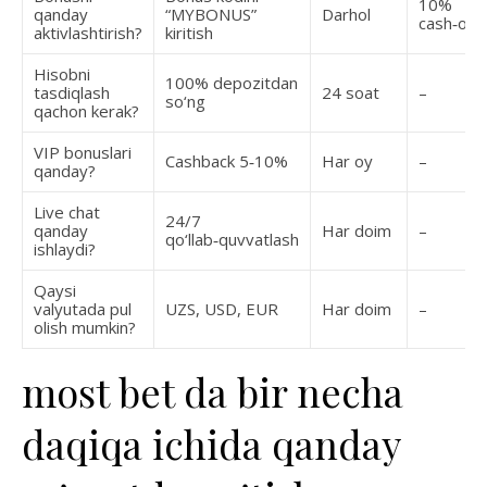
10%
qanday
“MYBONUS”
Darhol
cash‑out
aktivlashtirish?
kiritish
Hisobni
100% depozitdan
tasdiqlash
24 soat
–
so‘ng
qachon kerak?
VIP bonuslari
Cashback 5‑10%
Har oy
–
qanday?
Live chat
24/7
qanday
Har doim
–
qo‘llab‑quvvatlash
ishlaydi?
Qaysi
valyutada pul
UZS, USD, EUR
Har doim
–
olish mumkin?
most bet da bir necha
daqiqa ichida qanday