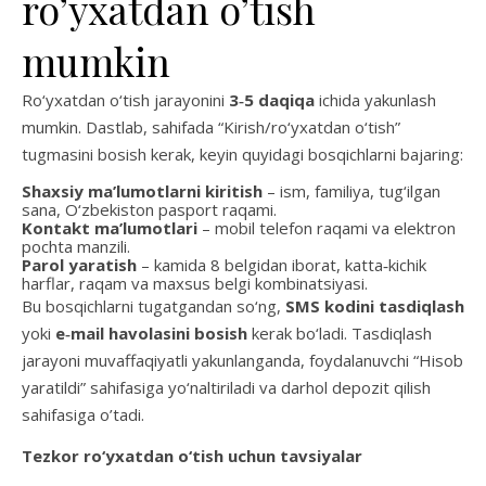
ro’yxatdan o’tish
mumkin
Ro‘yxatdan o‘tish jarayonini
3‑5 daqiqa
ichida yakunlash
mumkin. Dastlab, sahifada “Kirish/ro‘yxatdan o‘tish”
tugmasini bosish kerak, keyin quyidagi bosqichlarni bajaring:
Shaxsiy ma’lumotlarni kiritish
– ism, familiya, tug‘ilgan
sana, O‘zbekiston pasport raqami.
Kontakt ma’lumotlari
– mobil telefon raqami va elektron
pochta manzili.
Parol yaratish
– kamida 8 belgidan iborat, katta‑kichik
harflar, raqam va maxsus belgi kombinatsiyasi.
Bu bosqichlarni tugatgandan so‘ng,
SMS kodini tasdiqlash
yoki
e‑mail havolasini bosish
kerak bo‘ladi. Tasdiqlash
jarayoni muvaffaqiyatli yakunlanganda, foydalanuvchi “Hisob
yaratildi” sahifasiga yo‘naltiriladi va darhol depozit qilish
sahifasiga o’tadi.
Tezkor ro‘yxatdan o‘tish uchun tavsiyalar