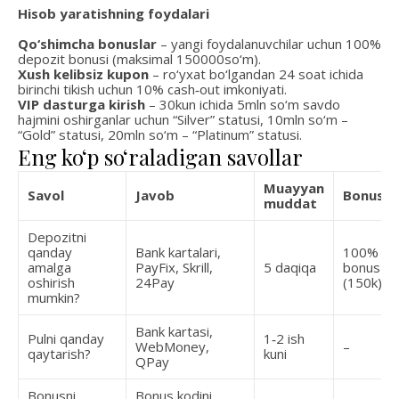
Hisob yaratishning foydalari
Qo‘shimcha bonuslar
– yangi foydalanuvchilar uchun 100%
depozit bonusi (maksimal 150000so‘m).
Xush kelibsiz kupon
– ro‘yxat bo‘lgandan 24 soat ichida
birinchi tikish uchun 10% cash‑out imkoniyati.
VIP dasturga kirish
– 30kun ichida 5mln so‘m savdo
hajmini oshirganlar uchun “Silver” statusi, 10mln so‘m –
“Gold” statusi, 20mln so‘m – “Platinum” statusi.
Eng ko‘p so‘raladigan savollar
Muayyan
Savol
Javob
Bonus
muddat
Depozitni
qanday
Bank kartalari,
100%
amalga
PayFix, Skrill,
5 daqiqa
bonus
oshirish
24Pay
(150k)
mumkin?
Bank kartasi,
Pulni qanday
1‑2 ish
WebMoney,
–
qaytarish?
kuni
QPay
Bonusni
Bonus kodini