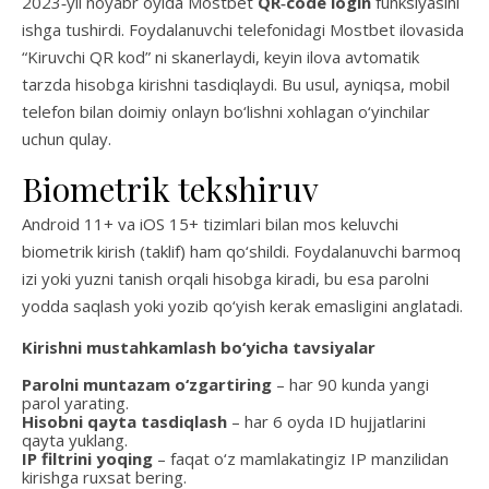
2023‑yil noyabr oyida Mostbet
QR‑code login
funksiyasini
ishga tushirdi. Foydalanuvchi telefonidagi Mostbet ilovasida
“Kiruvchi QR kod” ni skanerlaydi, keyin ilova avtomatik
tarzda hisobga kirishni tasdiqlaydi. Bu usul, ayniqsa, mobil
telefon bilan doimiy onlayn bo‘lishni xohlagan o‘yinchilar
uchun qulay.
Biometrik tekshiruv
Android 11+ va iOS 15+ tizimlari bilan mos keluvchi
biometrik kirish (taklif) ham qo‘shildi. Foydalanuvchi barmoq
izi yoki yuzni tanish orqali hisobga kiradi, bu esa parolni
yodda saqlash yoki yozib qo‘yish kerak emasligini anglatadi.
Kirishni mustahkamlash bo‘yicha tavsiyalar
Parolni muntazam o‘zgartiring
– har 90 kunda yangi
parol yarating.
Hisobni qayta tasdiqlash
– har 6 oyda ID hujjatlarini
qayta yuklang.
IP filtrini yoqing
– faqat o‘z mamlakatingiz IP manzilidan
kirishga ruxsat bering.