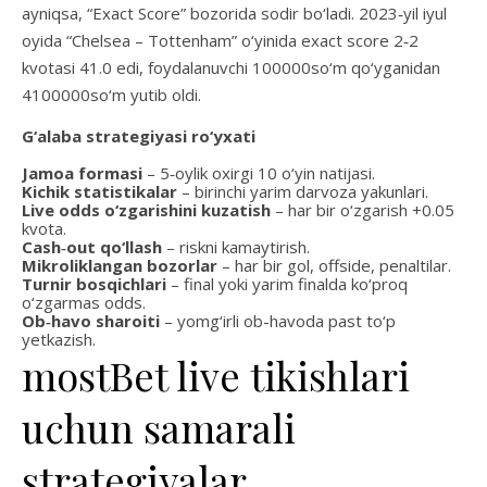
ayniqsa, “Exact Score” bozorida sodir bo‘ladi. 2023‑yil iyul
oyida “Chelsea – Tottenham” o‘yinida exact score 2‑2
kvotasi 41.0 edi, foydalanuvchi 100000so‘m qo‘yganidan
4100000so‘m yutib oldi.
G‘alaba strategiyasi ro‘yxati
Jamoa formasi
– 5‑oylik oxirgi 10 o‘yin natijasi.
Kichik statistikalar
– birinchi yarim darvoza yakunlari.
Live odds o‘zgarishini kuzatish
– har bir o‘zgarish +0.05
kvota.
Cash‑out qo‘llash
– riskni kamaytirish.
Mikroliklangan bozorlar
– har bir gol, offside, penaltilar.
Turnir bosqichlari
– final yoki yarim finalda ko‘proq
o‘zgarmas odds.
Ob‑havo sharoiti
– yomg‘irli ob-havoda past to‘p
yetkazish.
mostBet live tikishlari
uchun samarali
strategiyalar