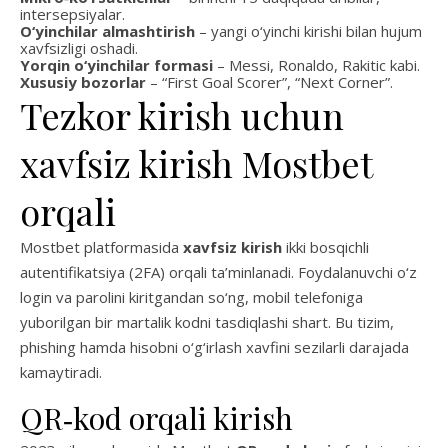
intersepsiyalar.
O‘yinchilar almashtirish
– yangi o‘yinchi kirishi bilan hujum
xavfsizligi oshadi.
Yorqin o‘yinchilar formasi
– Messi, Ronaldo, Rakitic kabi.
Xususiy bozorlar
– “First Goal Scorer”, “Next Corner”.
Tezkor kirish uchun
xavfsiz kirish Mostbet
orqali
Mostbet platformasida
xavfsiz kirish
ikki bosqichli
autentifikatsiya (2FA) orqali ta’minlanadi. Foydalanuvchi o‘z
login va parolini kiritgandan so‘ng, mobil telefoniga
yuborilgan bir martalik kodni tasdiqlashi shart. Bu tizim,
phishing hamda hisobni o‘g‘irlash xavfini sezilarli darajada
kamaytiradi.
QR‑kod orqali kirish