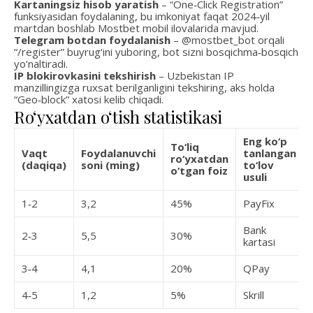
Kartaningsiz hisob yaratish
– “One‑Click Registration”
funksiyasidan foydalaning, bu imkoniyat faqat 2024‑yil
martdan boshlab Mostbet mobil ilovalarida mavjud.
Telegram botdan foydalanish
– @mostbet_bot orqali
“/register” buyrug‘ini yuboring, bot sizni bosqichma‑bosqich
yo‘naltiradi.
IP blokirovkasini tekshirish
– Uzbekistan IP
manzillingizga ruxsat berilganligini tekshiring, aks holda
“Geo‑block” xatosi kelib chiqadi.
Ro‘yxatdan o‘tish statistikasi
Eng ko‘p
To‘liq
Vaqt
Foydalanuvchi
tanlangan
ro‘yxatdan
(daqiqa)
soni (ming)
to‘lov
o‘tgan foiz
usuli
1‑2
3,2
45%
PayFix
Bank
2‑3
5,5
30%
kartasi
3‑4
4,1
20%
QPay
4‑5
1,2
5%
Skrill