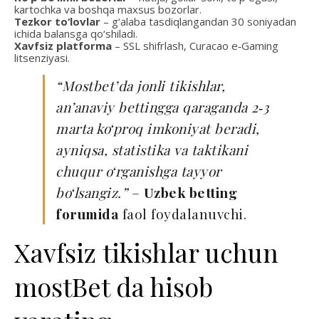
kartochka va boshqa maxsus bozorlar.
Tezkor to‘lovlar
– g‘alaba tasdiqlangandan 30 soniyadan
ichida balansga qo‘shiladi.
Xavfsiz platforma
– SSL shifrlash, Curacao e‑Gaming
litsenziyasi.
“Mostbet’da jonli tikishlar,
an’anaviy bettingga qaraganda 2‑3
marta ko‘proq imkoniyat beradi,
ayniqsa, statistika va taktikani
chuqur o‘rganishga tayyor
bo‘lsangiz.”
–
Uzbek betting
forumida
faol foydalanuvchi.
Xavfsiz tikishlar uchun
mostBet da hisob