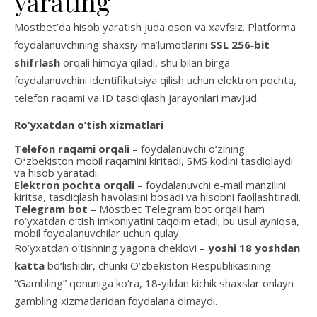
yarating
Mostbet’da hisob yaratish juda oson va xavfsiz. Platforma
foydalanuvchining shaxsiy ma’lumotlarini
SSL 256‑bit
shifrlash
orqali himoya qiladi, shu bilan birga
foydalanuvchini identifikatsiya qilish uchun elektron pochta,
telefon raqami va ID tasdiqlash jarayonlari mavjud.
Ro‘yxatdan o‘tish xizmatlari
Telefon raqami orqali
– foydalanuvchi o‘zining
Oʻzbekiston mobil raqamini kiritadi, SMS kodini tasdiqlaydi
va hisob yaratadi.
Elektron pochta orqali
– foydalanuvchi e‑mail manzilini
kiritsa, tasdiqlash havolasini bosadi va hisobni faollashtiradi.
Telegram bot
– Mostbet Telegram bot orqali ham
ro‘yxatdan o‘tish imkoniyatini taqdim etadi; bu usul ayniqsa,
mobil foydalanuvchilar uchun qulay.
Ro‘yxatdan o‘tishning yagona cheklovi –
yoshi 18 yoshdan
katta
bo‘lishidir, chunki O‘zbekiston Respublikasining
“Gambling” qonuniga ko‘ra, 18‑yildan kichik shaxslar onlayn
gambling xizmatlaridan foydalana olmaydi.