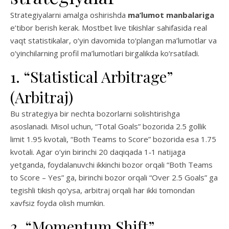
Strategiyalarni amalga oshirishda
ma’lumot manbalariga
e’tibor berish kerak. Mostbet live tikishlar sahifasida real
vaqt statistikalar, o‘yin davomida to‘plangan ma’lumotlar va
o‘yinchilarning profil ma’lumotlari birgalikda ko‘rsatiladi.
1. “Statistical Arbitrage”
(Arbitraj)
Bu strategiya bir nechta bozorlarni solishtirishga
asoslanadi. Misol uchun, “Total Goals” bozorida 2.5 gollik
limit 1.95 kvotali, “Both Teams to Score” bozorida esa 1.75
kvotali. Agar o‘yin birinchi 20 daqiqada 1‑1 natijaga
yetganda, foydalanuvchi ikkinchi bozor orqali “Both Teams
to Score – Yes” ga, birinchi bozor orqali “Over 2.5 Goals” ga
tegishli tikish qo‘ysa, arbitraj orqali har ikki tomondan
xavfsiz foyda olish mumkin.
2. “Momentum Shift”