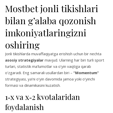
Mostbet jonli tikishlari
bilan g’alaba qozonish
imkoniyatlaringizni
oshiring
Jonli tikishlarda muvaffaqiyatga erishish uchun bir nechta
asosiy strategiyalar
mavjud. Ularning har biri turli sport
turlari, statistik ma’lumotlar va o‘yin vaqtiga qarab
o‘zgaradi. Eng samarali usullardan biri –
“Momentum”
strategiyasi, ya’ni o‘yin davomida jamoa yoki o‘yinchi
formasi va dinamikasini kuzatish.
1‑x va x‑2 kvotalaridan
foydalanish