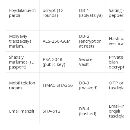
Foydalanuvchi
bcrypt (12
DB-1
Salting +
paroli
rounds)
(izolyatsiya)
pepper
Moliyaviy
DB-2
Hash‑bas
tranzaksiya
AES‑256‑GCM
(encryption
verificatio
ma’lum.
at rest)
Shaxsiy
Private ke
RSA‑2048
Secure
ma’lumot (ID,
bilan
(public‑key)
Vault
pasport)
decryptio
Mobil telefon
DB-3
OTP orqal
HMAC‑SHA256
raqami
(masked)
tasdiqlash
Email‑link
DB-4
Email manzili
SHA‑512
orqali
(hashed)
tasdiqlash