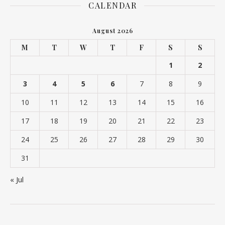
CALENDAR
August 2026
M
T
W
T
F
S
S
1
2
3
4
5
6
7
8
9
10
11
12
13
14
15
16
17
18
19
20
21
22
23
24
25
26
27
28
29
30
31
« Jul