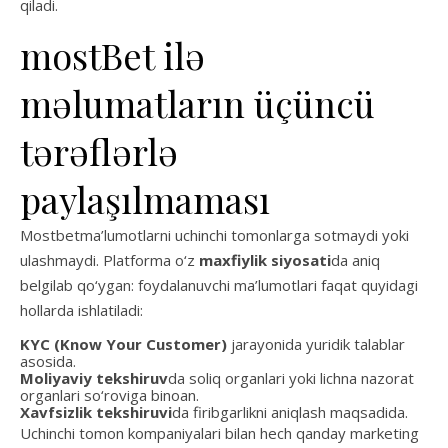
qiladi.
mostBet ilə
məlumatların üçüncü
tərəflərlə
paylaşılmaması
Mostbetma’lumotlarni uchinchi tomonlarga sotmaydi yoki
ulashmaydi. Platforma o‘z
maxfiylik siyosati
da aniq
belgilab qo‘ygan: foydalanuvchi ma’lumotlari faqat quyidagi
hollarda ishlatiladi:
KYC (Know Your Customer)
jarayonida yuridik talablar
asosida.
Moliyaviy tekshiruv
da soliq organlari yoki lichna nazorat
organlari so‘roviga binoan.
Xavfsizlik tekshiruvi
da firibgarlikni aniqlash maqsadida.
Uchinchi tomon kompaniyalari bilan hech qanday marketing