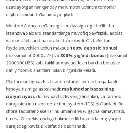
uzatilayotgan har qanday ma’lumotni uchinchi tomonlar
o‘qib olishidan to‘liq himoya qiladi.
MostbetCuraçao eGaming licenziyasiga ega bo‘lib, bu
litsenziya xalqaro standartlarga muvofiq xavfsizlik, adolat
va mustaqil audit nazoratini ta’minlaydi. O‘zbekiston
foydalanuvchilari uchun maxsus
100% depozit bonusi
(maksimal 500000UZS) va
300% yig‘indi bonusi
(maksimal
2000000UZS) kabi takliflar mavjud, lekin barcha bonuslar
qat’iy “bonus shartlari” bilan birgalikda keladi.
Platformaning xavfsizlik arxitekturasi bir necha qatlamli
himoya tizimiga asoslanadi:
ma’lumotlar bazasining
izolyatsiyasi
, doimiy xavfsizlik yangilanishlari, va tarmoq
darajasida intrusion detection system (IDS) qo‘llaniladi. Bu
chora‑tadbirlar xakerlar hujumlarini 99% gacha kamaytiradi,
bu esa O‘zbekistondagi bukmekerlik bozorida eng yuqori
darajadagi xavfsizlik sifatida qadrlanadi.