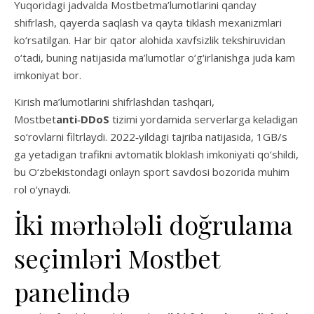
Yuqoridagi jadvalda Mostbetma’lumotlarini qanday
shifrlash, qayerda saqlash va qayta tiklash mexanizmlari
ko‘rsatilgan. Har bir qator alohida xavfsizlik tekshiruvidan
o‘tadi, buning natijasida ma’lumotlar o‘g‘irlanishga juda kam
imkoniyat bor.
Kirish ma’lumotlarini shifrlashdan tashqari,
Mostbet
anti‑DDoS
tizimi yordamida serverlarga keladigan
so‘rovlarni filtrlaydi. 2022‑yildagi tajriba natijasida, 1GB/s
ga yetadigan trafikni avtomatik bloklash imkoniyati qo‘shildi,
bu O‘zbekistondagi onlayn sport savdosi bozorida muhim
rol o‘ynaydi.
İki mərhələli doğrulama
seçimləri Mostbet
panelində