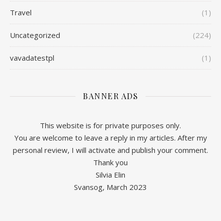
Travel
(1)
Uncategorized
(224)
vavadatestpl
(1)
BANNER ADS
This website is for private purposes only.
You are welcome to leave a reply in my articles. After my
personal review, I will activate and publish your comment.
Thank you
Silvia Elin
Svansog, March 2023