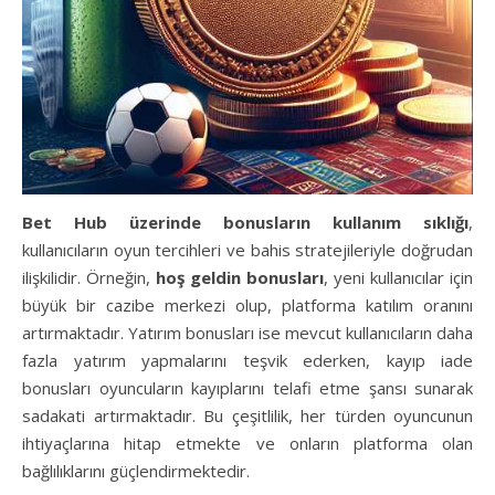
Bet Hub üzerinde bonusların kullanım sıklığı
,
kullanıcıların oyun tercihleri ve bahis stratejileriyle doğrudan
ilişkilidir. Örneğin,
hoş geldin bonusları
, yeni kullanıcılar için
büyük bir cazibe merkezi olup, platforma katılım oranını
artırmaktadır. Yatırım bonusları ise mevcut kullanıcıların daha
fazla yatırım yapmalarını teşvik ederken, kayıp iade
bonusları oyuncuların kayıplarını telafi etme şansı sunarak
sadakati artırmaktadır. Bu çeşitlilik, her türden oyuncunun
ihtiyaçlarına hitap etmekte ve onların platforma olan
bağlılıklarını güçlendirmektedir.