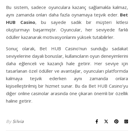
Bu sistem, sadece oyunculara kazanç sağlamakla kalmaz,
aynı zamanda onları daha fazla oynamaya teşvik eder.
Bet
HUB Casino
, bu sayede sadık bir müşteri kitlesi
oluşturmayı başarmıştır. Oyuncular, her seviyede farklı
ödüller kazanarak motivasyonlarını yüksek tutabilirler.
Sonuç olarak, Bet HUB Casino’nun sunduğu sadakat
seviyelerine dayalı bonuslar, kullanıcıların oyun deneyimlerini
daha eğlenceli ve kazançlı hale getirir. Her seviye için
tasarlanan özel ödüller ve avantajlar, oyuncuları platformda
kalmaya teşvik ederken aynı zamanda onlara
kişiselleştirilmiş bir hizmet sunar. Bu da Bet HUB Casino’yu
diğer online casinolar arasında öne çıkaran önemli bir özellik
haline getirir.
By
Silvia