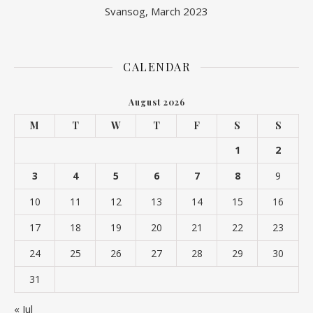
Svansog, March 2023
CALENDAR
August 2026
M
T
W
T
F
S
S
1
2
3
4
5
6
7
8
9
10
11
12
13
14
15
16
17
18
19
20
21
22
23
24
25
26
27
28
29
30
31
« Jul