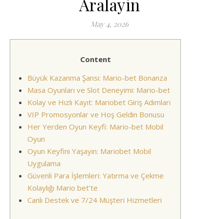
Aralayin
May 4, 2026
Content
Büyük Kazanma Şansı: Mario-bet Bonanza
Masa Oyunları ve Slot Deneyimi: Mario-bet
Kolay ve Hızlı Kayıt: Mariobet Giriş Adımları
VIP Promosyonlar ve Hoş Geldin Bonusu
Her Yerden Oyun Keyfi: Mario-bet Mobil
Oyun
Oyun Keyfini Yaşayın: Mariobet Mobil
Uygulama
Güvenli Para İşlemleri: Yatırma ve Çekme
Kolaylığı Mario bet’te
Canlı Destek ve 7/24 Müşteri Hizmetleri