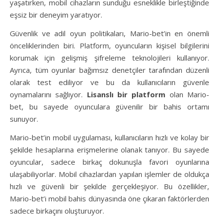
yaşatırken, mobil cihazların sunduğu esneklikle birleştiğinde
eşsiz bir deneyim yaratıyor.
Güvenlik ve adil oyun politikaları, Mario-bet’in en önemli
önceliklerinden biri. Platform, oyuncuların kişisel bilgilerini
korumak için gelişmiş şifreleme teknolojileri kullanıyor.
Ayrıca, tüm oyunlar bağımsız denetçiler tarafından düzenli
olarak test ediliyor ve bu da kullanıcıların güvenle
oynamalarını sağlıyor.
Lisanslı bir platform
olan Mario-
bet, bu sayede oyunculara güvenilir bir bahis ortamı
sunuyor.
Mario-bet’in mobil uygulaması, kullanıcıların hızlı ve kolay bir
şekilde hesaplarına erişmelerine olanak tanıyor. Bu sayede
oyuncular, sadece birkaç dokunuşla favori oyunlarına
ulaşabiliyorlar. Mobil cihazlardan yapılan işlemler de oldukça
hızlı ve güvenli bir şekilde gerçekleşiyor. Bu özellikler,
Mario-bet’i mobil bahis dünyasında öne çıkaran faktörlerden
sadece birkaçını oluşturuyor.