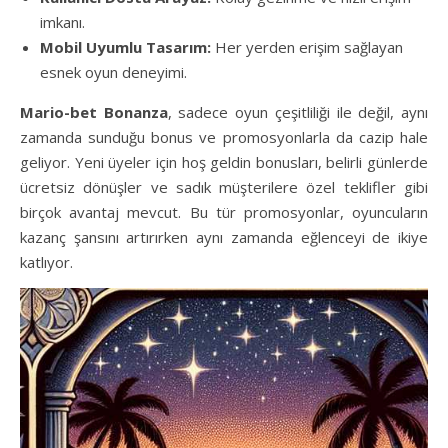
imkanı.
Mobil Uyumlu Tasarım:
Her yerden erişim sağlayan
esnek oyun deneyimi.
Mario-bet Bonanza
, sadece oyun çeşitliliği ile değil, aynı
zamanda sunduğu bonus ve promosyonlarla da cazip hale
geliyor. Yeni üyeler için hoş geldin bonusları, belirli günlerde
ücretsiz dönüşler ve sadık müşterilere özel teklifler gibi
birçok avantaj mevcut. Bu tür promosyonlar, oyuncuların
kazanç şansını artırırken aynı zamanda eğlenceyi de ikiye
katlıyor.