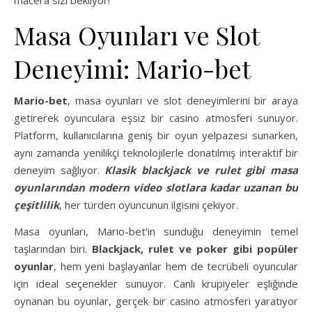
macera sizi bekliyor!
Masa Oyunları ve Slot
Deneyimi: Mario-bet
Mario-bet
, masa oyunları ve slot deneyimlerini bir araya
getirerek oyunculara eşsiz bir casino atmosferi sunuyor.
Platform, kullanıcılarına geniş bir oyun yelpazesi sunarken,
aynı zamanda yenilikçi teknolojilerle donatılmış interaktif bir
deneyim sağlıyor.
Klasik blackjack ve rulet gibi masa
oyunlarından modern video slotlara kadar uzanan bu
çeşitlilik
, her türden oyuncunun ilgisini çekiyor.
Masa oyunları, Mario-bet’in sunduğu deneyimin temel
taşlarından biri.
Blackjack, rulet ve poker gibi popüler
oyunlar
, hem yeni başlayanlar hem de tecrübeli oyuncular
için ideal seçenekler sunuyor. Canlı krupiyeler eşliğinde
oynanan bu oyunlar, gerçek bir casino atmosferi yaratıyor