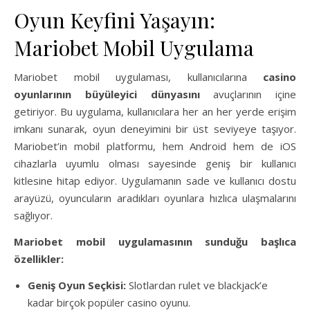
Oyun Keyfini Yaşayın:
Mariobet Mobil Uygulama
Mariobet mobil uygulaması, kullanıcılarına
casino
oyunlarının büyüleyici dünyasını
avuçlarının içine
getiriyor. Bu uygulama, kullanıcılara her an her yerde erişim
imkanı sunarak, oyun deneyimini bir üst seviyeye taşıyor.
Mariobet’in mobil platformu, hem Android hem de iOS
cihazlarla uyumlu olması sayesinde geniş bir kullanıcı
kitlesine hitap ediyor. Uygulamanın sade ve kullanıcı dostu
arayüzü, oyuncuların aradıkları oyunlara hızlıca ulaşmalarını
sağlıyor.
Mariobet mobil uygulamasının sunduğu başlıca
özellikler:
Geniş Oyun Seçkisi:
Slotlardan rulet ve blackjack’e
kadar birçok popüler casino oyunu.