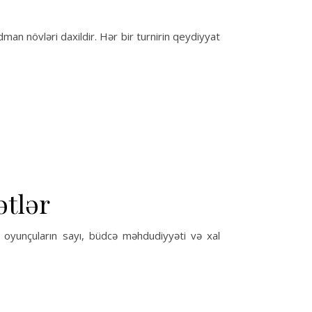
man növləri daxildir. Hər bir turnirin qeydiyyat
.
ətlər
 oyunçuların sayı, büdcə məhdudiyyəti və xal