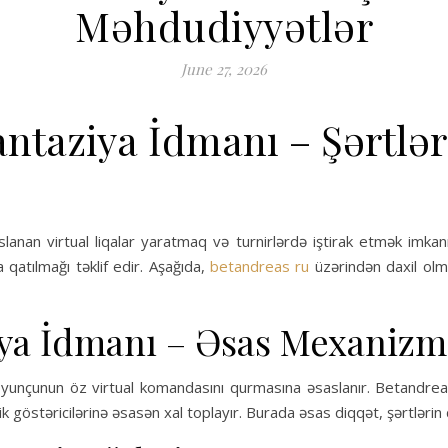
Məhdudiyyətlər
June 27, 2026
antaziya İdmanı – Şərtl
slanan virtual liqalar yaratmaq və turnirlərdə iştirak etmək imk
 qatılmağı təklif edir. Aşağıda,
betandreas ru
üzərindən daxil ol
iya İdmanı – Əsas Mexanizm
oyunçunun öz virtual komandasını qurmasına əsaslanır. Betandrea
ik göstəricilərinə əsasən xal toplayır. Burada əsas diqqət, şərtləri