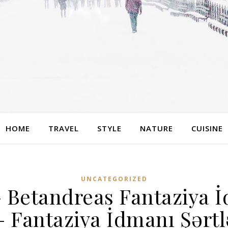
HOME
TRAVEL
STYLE
NATURE
CUISINE
UNCATEGORIZED
 Betandreas Fantaziya 
 Fantaziya İdmanı Şərtlə