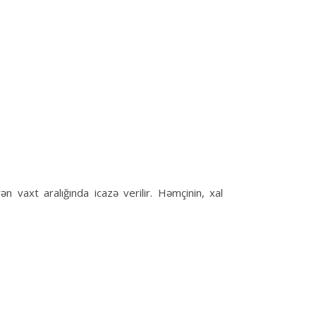
ən vaxt aralığında icazə verilir. Həmçinin, xal