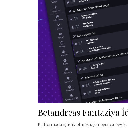
Betandreas Fantaziya İ
Platformada iştirak etmək üçün oyunçu əvvəlcə