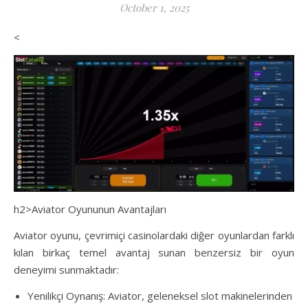
October 1, 2025
<
h2>Aviator Oyununun Avantajları
Aviator oyunu, çevrimiçi casinolardaki diğer oyunlardan farklı
kılan birkaç temel avantaj sunan benzersiz bir oyun
deneyimi sunmaktadır:
Yenilikçi Oynanış: Aviator, geleneksel slot makinelerinden