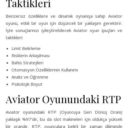
Taktikleri
Benzersiz özelliklere ve dinamik oynanışa sahip Aviator
oyunu, etkili bir oyun için düşünceli bir yaklaşım gerektirir.
İşte sonuçlarınızı iyileştirebilecek Aviator oyun ipuçları ve
taktikleri:
Limit Belirleme
Risklerin Anlaşılması
Bahis Stratejileri
Otomasyon Özelliklerinin Kullanımı
Analiz ve Öğrenme
Psikolojik Boyut
Aviator Oyunundaki RTP
Aviator oyunundaki RTP (Oyuncuya Geri Dönüş Oranı)
yaklaşık %97’dir, bu da slot makineleri için oldukça yüksek
bir orandır. RTP, oyunculara belirli bir zaman diliminde