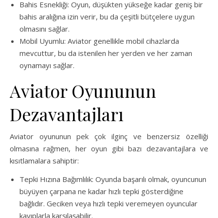
Bahis Esnekliği: Oyun, düşükten yükseğe kadar geniş bir
bahis aralığına izin verir, bu da çeşitli bütçelere uygun
olmasını sağlar.
Mobil Uyumlu: Aviator genellikle mobil cihazlarda
mevcuttur, bu da istenilen her yerden ve her zaman
oynamayı sağlar.
Aviator Oyununun
Dezavantajları
Aviator oyununun pek çok ilginç ve benzersiz özelliği
olmasına rağmen, her oyun gibi bazı dezavantajlara ve
kısıtlamalara sahiptir:
Tepki Hızına Bağımlılık: Oyunda başarılı olmak, oyuncunun
büyüyen çarpana ne kadar hızlı tepki gösterdiğine
bağlıdır. Geciken veya hızlı tepki veremeyen oyuncular
kayıplarla karşılaşabilir.