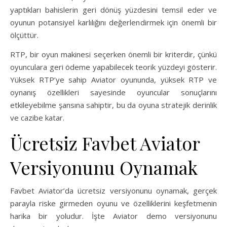
yaptıkları bahislerin geri dönüş yüzdesini temsil eder ve
oyunun potansiyel karlılığını değerlendirmek için önemli bir
ölçüttür.
RTP, bir oyun makinesi seçerken önemli bir kriterdir, çünkü
oyunculara geri ödeme yapabilecek teorik yüzdeyi gösterir.
Yüksek RTP’ye sahip Aviator oyununda, yüksek RTP ve
oynanış özellikleri sayesinde oyuncular sonuçlarını
etkileyebilme şansına sahiptir, bu da oyuna stratejik derinlik
ve cazibe katar.
Ücretsiz Favbet Aviator
Versiyonunu Oynamak
Favbet Aviator’da ücretsiz versiyonunu oynamak, gerçek
parayla riske girmeden oyunu ve özelliklerini keşfetmenin
harika bir yoludur. İşte Aviator demo versiyonunu