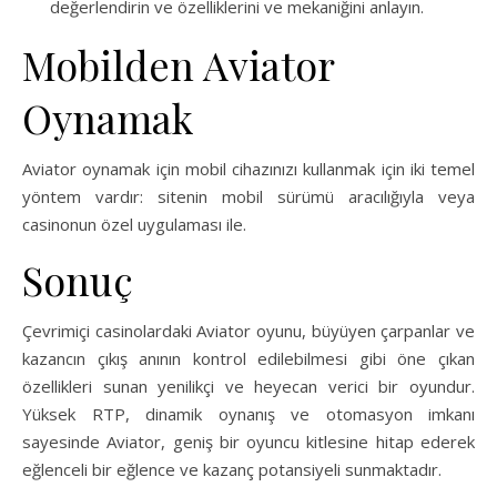
değerlendirin ve özelliklerini ve mekaniğini anlayın.
Mobilden Aviator
Oynamak
Aviator oynamak için mobil cihazınızı kullanmak için iki temel
yöntem vardır: sitenin mobil sürümü aracılığıyla veya
casinonun özel uygulaması ile.
Sonuç
Çevrimiçi casinolardaki Aviator oyunu, büyüyen çarpanlar ve
kazancın çıkış anının kontrol edilebilmesi gibi öne çıkan
özellikleri sunan yenilikçi ve heyecan verici bir oyundur.
Yüksek RTP, dinamik oynanış ve otomasyon imkanı
sayesinde Aviator, geniş bir oyuncu kitlesine hitap ederek
eğlenceli bir eğlence ve kazanç potansiyeli sunmaktadır.