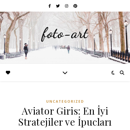
foto-art
Silvia
UNCATEGORIZED
Aviator Giris: En İyi
Stratejiler ve İpucları