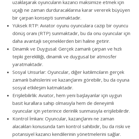
uzaklaşarak oyuncuların kazancı maksimize etmek için
uçağı ne zaman durduracaklarına karar vererek büyüyen
bir çarpan konsepti sunmaktadır.
Yüksek RTP: Aviator oyunu oyunculara cazip bir oyuncu
dönüş oranı (RTP) sunmaktadır, bu da onu oyuncular için
daha avantajlı seçeneklerden biri haline getirir.
Dinamik ve Duygusal: Gerçek zamanlı çarpan ve hızlı
tepki gerekliliği, dinamik ve duygusal bir atmosfer
yaratmaktadır.
Sosyal Unsurlar: Oyuncular, diğer katılımcıların gerçek
zamanlı bahislerini ve kazançlarını görebilir, bu da oyuna
sosyal etkileşim katmaktadır.
Erişilebilirlik: Aviator, hem yeni başlayanlar için uygun
basit kurallara sahip olmasıyla hem de deneyimli
oyuncular için yeterince derinlik sunmasıyla erişilebilirdir.
Kontrol İmkanı: Oyuncular, kazançlarını ne zaman
alacakları konusunda tam kontrol sahibidir, bu da riski ve
potansiyel kazancı kendilerinin yönetmelerini sağlar.