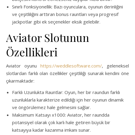
Sınırlı Fonksiyonellik: Bazı oyunculara, oyunun derinliğini
ve çeşitliliğini arttıran bonus rauntları veya progresif
jackpotlar gibi ek seçenekler eksik gelebilir.
Aviator Slotunun
Özellikleri
Aviator oyunu
https://weddlesoftware.com/
, geleneksel
slotlardan farklı olan özellikler çeşitliliği sunarak kendini öne
çıkarmaktadır:
Farklı Uzunlukta Rauntlar: Oyun, her bir raundun farklı
uzunluklarla karakterize edildiği için her oyunun dinamik
ve öngörülemez hale gelmesini sağlar.
Maksimum Katsayı x1000: Aviator, her raundda
potansiyel olarak çok karlı hale getiren büyük bir
katsayıya kadar kazanma imkanı sunar.