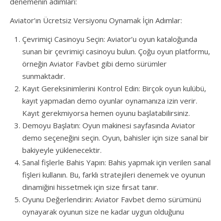
denemenin adımları:
Aviator’ın Ücretsiz Versiyonu Oynamak İçin Adımlar:
Çevrimiçi Casinoyu Seçin: Aviator’u oyun kataloğunda
sunan bir çevrimiçi casinoyu bulun. Çoğu oyun platformu,
örneğin Aviator Favbet gibi demo sürümler
sunmaktadır.
Kayıt Gereksinimlerini Kontrol Edin: Birçok oyun kulübü,
kayıt yapmadan demo oyunlar oynamanıza izin verir.
Kayıt gerekmiyorsa hemen oyunu başlatabilirsiniz.
Demoyu Başlatın: Oyun makinesi sayfasında Aviator
demo seçeneğini seçin. Oyun, bahisler için size sanal bir
bakiyeyle yüklenecektir.
Sanal fişlerle Bahis Yapın: Bahis yapmak için verilen sanal
fişleri kullanın. Bu, farklı stratejileri denemek ve oyunun
dinamiğini hissetmek için size fırsat tanır.
Oyunu Değerlendirin: Aviator Favbet demo sürümünü
oynayarak oyunun size ne kadar uygun olduğunu