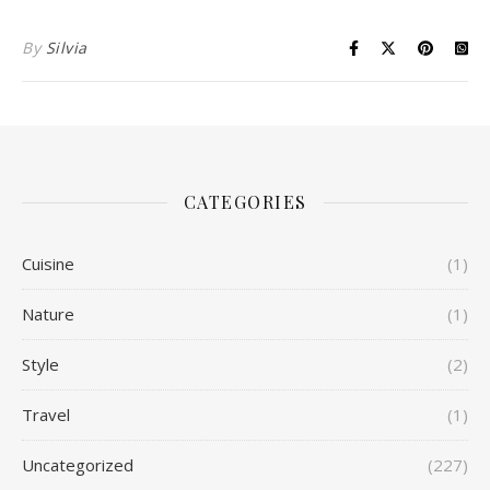
By
Silvia
CATEGORIES
Cuisine
(1)
Nature
(1)
Style
(2)
Travel
(1)
Uncategorized
(227)